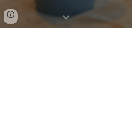
Nimm gerne Kontakt auf
Wenn du dich für ein BlossOm-Kissen
interessierst oder Fragen hast.
✉ Schreib mir an
philomenaboufis@
gmail.com
Ich freue mich über deine Nachricht!